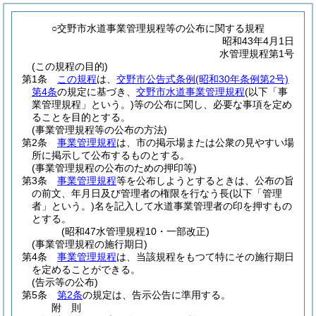
○交野市水道事業管理規程等の公布に関する規程
昭和43年4月1日
水管理規程第1号
(この規程の目的)
第1条
この規程
は、
交野市公告式条例
(昭和30年条例第2号)
第4条
の規定に基づき、
交野市水道事業管理規程
(以下「事
業管理規程」という。)
等の公布に関し、必要な事項を定め
ることを目的とする。
(事業管理規程等の公布の方法)
第2条
事業管理規程
は、市の掲示場または公衆の見やすい場
所に掲示して公布するものとする。
(事業管理規程の公布のための押印等)
第3条
事業管理規程
等を公布しようとするときは、公布の旨
の前文、年月日及び管理者の権限を行なう長
(以下「管理
者」という。)
名を記入して水道事業管理者の印を押すもの
とする。
(昭和47水管理規程10・一部改正)
(事業管理規程の施行期日)
第4条
事業管理規程
は、当該規程をもつて特にその施行期日
を定めることができる。
(告示等の公布)
第5条
第2条
の規定は、告示公告に準用する。
附
則