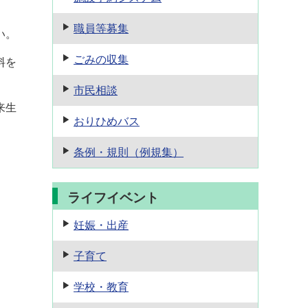
職員等募集
い。
ごみの収集
料を
市民相談
来生
おりひめバス
条例・規則
（例規集）
ライフイベント
妊娠・出産
子育て
学校・教育