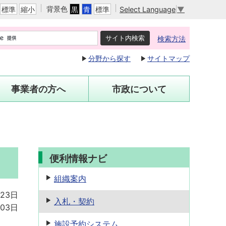
背景色
Select Language
▼
標準
縮小
黒
青
標準
検索方法
分野から探す
サイトマップ
事業者の方へ
市政について
便利情報ナビ
組織案内
月23日
入札・契約
03日
施設予約
システム