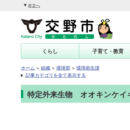
本文へ
くらし
子育て・教育
ホーム
組織
環境部
環境衛生課
記事カテゴリを全て表示する
特定外来生物 オオキンケイ