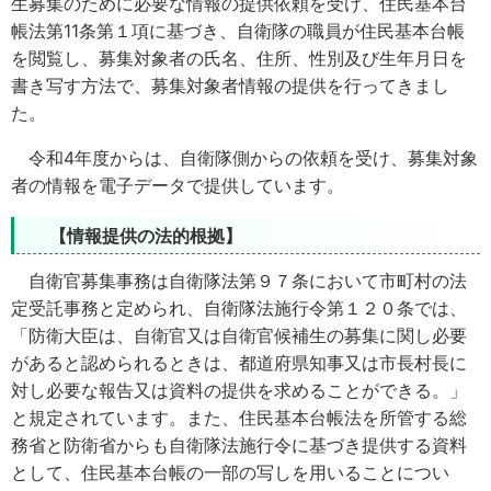
生募集のために必要な情報の提供依頼を受け、住民基本台
帳法第11条第１項に基づき、自衛隊の職員が住民基本台帳
を閲覧し、募集対象者の氏名、住所、性別及び生年月日を
書き写す方法で、募集対象者情報の提供を行ってきまし
た。
令和4年度からは、自衛隊側からの依頼を受け、募集対象
者の情報を電子データで提供しています。
【情報提供の法的根拠】
自衛官募集事務は自衛隊法第９７条において市町村の法
定受託事務と定められ、自衛隊法施行令第１２０条では、
「防衛大臣は、自衛官又は自衛官候補生の募集に関し必要
があると認められるときは、都道府県知事又は市長村長に
対し必要な報告又は資料の提供を求めることができる。」
と規定されています。また、住民基本台帳法を所管する総
務省と防衛省からも自衛隊法施行令に基づき提供する資料
として、住民基本台帳の一部の写しを用いることについ