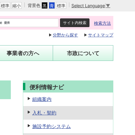
背景色
Select Language
▼
標準
縮小
黒
青
標準
検索方法
分野から探す
サイトマップ
事業者の方へ
市政について
便利情報ナビ
組織案内
入札・契約
施設予約
システム