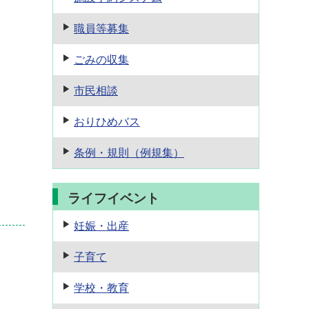
職員等募集
ごみの収集
市民相談
おりひめバス
条例・規則
（例規集）
ライフイベント
妊娠・出産
子育て
学校・教育