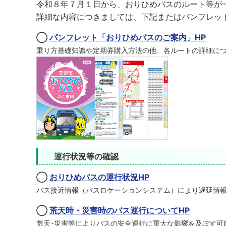
令和８年７月１日から、おりひめバスのルート等が
詳細な内容につきましては、下記またはパンフレッ
◯
パンフレット「おりひめバスのご案内」HP
乗り方基礎知識や定期券購入方法の他、各ルートの詳細に
運行状況等の確認
◯
おりひめバスの運行状況HP
バス接近情報（バスロケーションシステム）により遅延情
◯
荒天時・災害時のバス運行についてHP
荒天･災害等によりバスの安全運行に重大な影響を及ぼす可