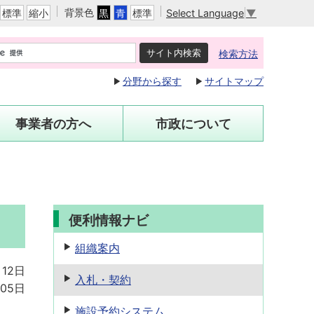
背景色
Select Language
▼
標準
縮小
黒
青
標準
検索方法
分野から探す
サイトマップ
事業者の方へ
市政について
便利情報ナビ
組織案内
月12日
入札・契約
05日
施設予約
システム