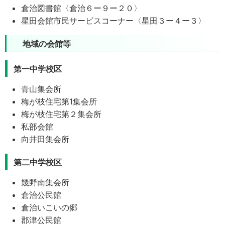
倉治図書館〈倉治６ー９ー２０〉
星田会館市民サービスコーナー〈星田３ー４ー３〉
地域の会館等
第一中学校区
青山集会所
梅が枝住宅第1集会所
梅が枝住宅第２集会所
私部会館
向井田集会所
第二中学校区
幾野南集会所
倉治公民館
倉治いこいの郷
郡津公民館