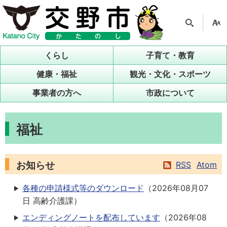
検索
支援
ツー
くらし
子育て・教育
ル
健康・福祉
観光・文化・スポーツ
事業者の方へ
市政について
福祉
お知らせ
RSS
Atom
各種の申請様式等のダウンロード
（
2026年08月07
日
高齢介護課
）
エンディングノートを配布しています
（
2026年08