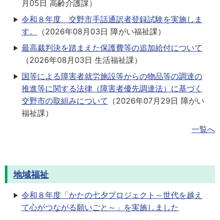
月05日
高齢介護課
）
令和８年度 交野市手話通訳者登録試験を実施しま
す。
（
2026年08月03日
障がい福祉課
）
最高裁判決を踏まえた保護費等の追加給付について
（
2026年08月03日
生活福祉課
）
国等による障害者就労施設等からの物品等の調達の
推進等に関する法律（障害者優先調達法）に基づく
交野市の取組みについて
（
2026年07月29日
障がい
福祉課
）
一覧へ
地域福祉
令和８年度「かたの七夕プロジェクト～世代を越え
て心がつながる願いごと～」を実施しました