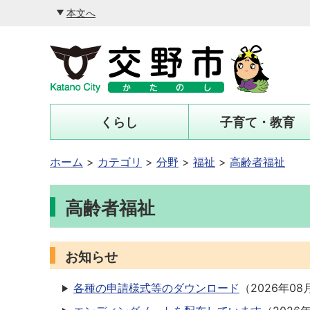
本文へ
くらし
子育て・教育
ホーム
カテゴリ
分野
福祉
高齢者福祉
高齢者福祉
お知らせ
各種の申請様式等のダウンロード
（
2026年08