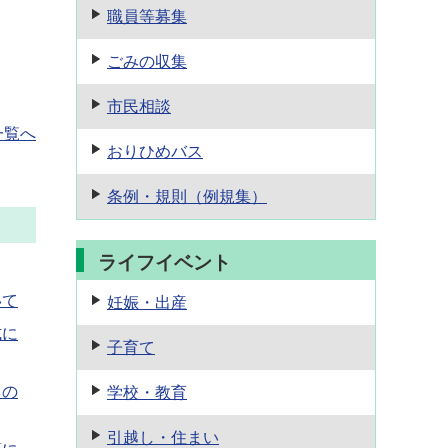
職員等募集
ごみの収集
市民相談
一覧へ
おりひめバス
条例・規則
（例規集）
ライフイベント
いて
妊娠・出産
式に
子育て
」の
学校・教育
引越し・住まい