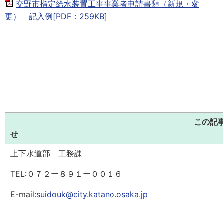
交野市指定給水装置工事事業者申請書類（新規・変
更） 記入例[PDF：259KB]
この記
上下水道部 工務課
TEL:０７２ー８９１ー００１６
E-mail:
suidouk@city.katano.osaka.jp