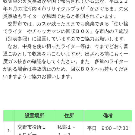
収集車の火災事故が全国で報告されているほか、平成２２
年６月の北河内４市リサイクルプラザ「かざぐるま」の火
災事故もライターが原因であると推測されています。
交野市では、ガスが残ったままでも廃棄できる「使い捨
てライターやチャッカマンの回収ＢＯＸ」を市内の７施設
（別表参照）に設置していますのでご協力お願いします。
なお、中身を使い切ったライター等は、今までどおり普
通ごみとして収集をおこないますが、出される前にもう一
度ガス抜きの確認をしてください。また、多量のライター
がある場合は事故防止のため、回収ＢＯＸへお持ちくださ
いますようご協力お願いします。
設置場所
住所
備考
交野市役所１
私部１－
平日 9:00～17:30
１
Ｆロビー
１－１