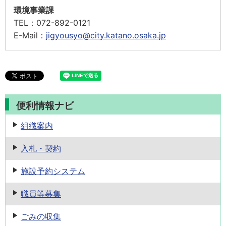
環境事業課
TEL：
072-892-0121
E-Mail：
jigyousyo@city.katano.osaka.jp
便利情報ナビ
組織案内
入札・契約
施設予約
システム
職員等募集
ごみの収集