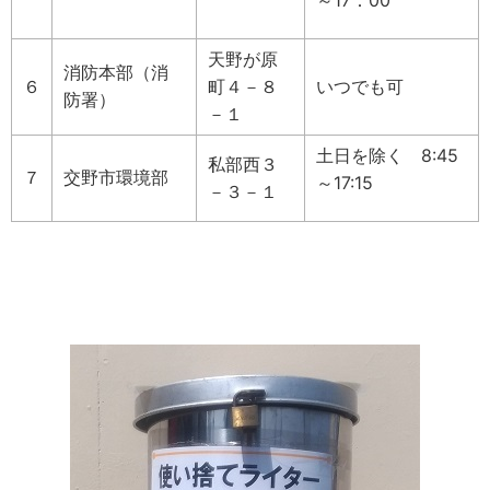
～17：00
天野が原
消防本部（消
６
町４－８
いつでも可
防署）
－１
土日を除く 8:45
私部西３
７
交野市環境部
～17:15
－３－１