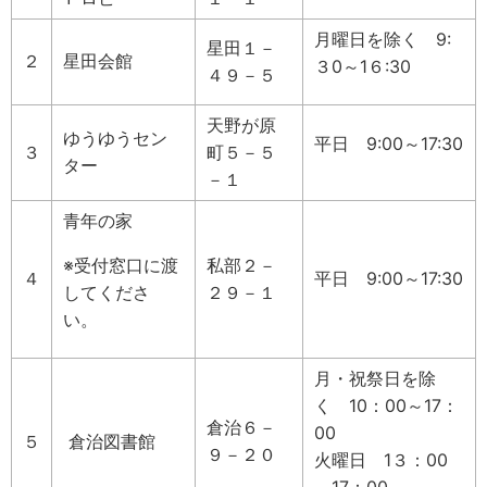
月曜日を除く 9:
星田１－
２
星田会館
３0～1６:30
４９－５
天野が原
ゆうゆうセン
平日 9:00～17:30
３
町５－５
ター
－１
青年の家
※受付窓口に渡
私部２－
４
平日 9:00～17:30
してくださ
２９－１
い。
月・祝祭日を除
く 10：00～17：
倉治６－
00
５
倉治図書館
９－２０
火曜日 1３：00