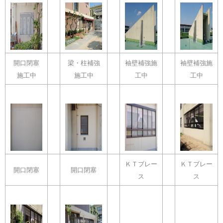
開口閉塞
梁・柱補強
袖壁補強施
袖壁補強施
施工中
施工中
工中
工中
ＫＴブレー
ＫＴブレー
開口閉塞
開口閉塞
ス
ス