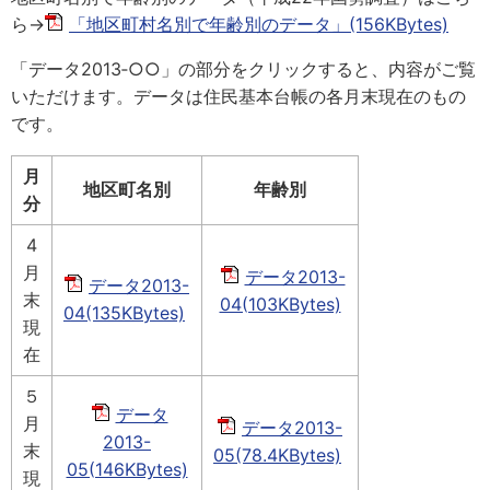
ら→
「地区町村名別で年齢別のデータ」(156KBytes)
「データ2013‐○○」の部分をクリックすると、内容がご覧
いただけます。データは住民基本台帳の各月末現在のもの
です。
月
地区町名別
年齢別
分
4
月
データ2013-
データ2013-
末
04(103KBytes)
04(135KBytes)
現
在
５
データ
月
データ2013-
2013-
末
05(78.4KBytes)
05(146KBytes)
現