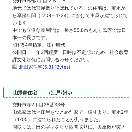
交野市私部1丁目２５－５
地元では代官屋敷と呼ばれているこの住宅は、宝永か
ら享保年間（1708～1734）にかけて主屋が建てられて
います。
中でも立派な長屋門は、長さ55.8ｍもあり民家では日
本一の長さです。
昭和54年指定。江戸時代
公開日： 年2回程度 日時は不定期のため、社会教育
課文化財係にお問い合わせください。
北田家住宅(5.31KBytes)
山添家住宅 （江戸時代）
交野市寺2丁目26番33号
山添家は代々庄屋をつとめた家で、棟札より、宝永2年
（1705）に建てられたことが判りました。
間取りは、田の字型をした四間取りに、奥座敷が突き