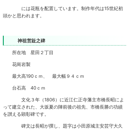
には花瓶を配置しています。制作年代は15世紀初
頭かと思われます。
神祖営趾之碑
所在地 星田２丁目
花崗岩製
最大高190ｃｍ、 最大幅９４ｃｍ
台石高 40ｃｍ
文化３年（1806）に近江仁正寺藩主市橋長昭によ
って建立された、大坂夏の陣前後の祖先、市橋長勝の功績
を讃える顕彰碑です。
碑文は長昭が撰し、題字は小田原城主安芸守大久