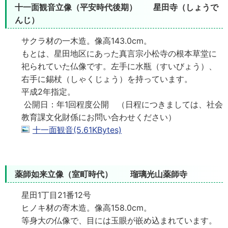
十一面観音立像（平安時代後期） 星田寺（しょうで
んじ）
サクラ材の一木造。像高143.0cm。
もとは、星田地区にあった真言宗小松寺の根本草堂に
祀られていた仏像です。左手に水瓶（すいびょう）、
右手に錫杖（しゃくじょう）を持っています。
平成2年指定。
公開日：年1回程度公開 （日程につきましては、社会
教育課文化財係にお問い合わせください）
十一面観音(5.61KBytes)
薬師如来立像（室町時代） 瑠璃光山薬師寺
星田1丁目21番12号
ヒノキ材の寄木造。像高158.0cm。
等身大の仏像で、目には玉眼が嵌め込まれています。