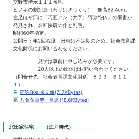
交野市傍示１１１番地
ヒノキの割矧造（わりはぎづくり）。像高82.4cm。
左足ほぞ部に「巧匠アン（梵字）阿弥陀仏」の墨書が
発見され、名匠快慶の作と判明。
昭和60年指定。
公開日：年2回程度 日時は不定期のため、社会教育課
文化財係にお問い合わせください。
見学は事前に申し込みが必要です。
20人以上の団体はお問い合わせください。
（問合せ先 社会教育課文化財係 ８９３－８１１
１）
阿弥陀如来立像(7.17KBytes)
八葉蓮華寺 地図(18.6KBytes)
北田家住宅 （江戸時代）