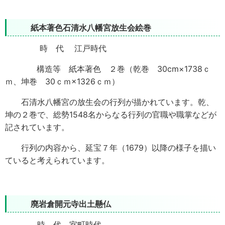
紙本著色石清水八幡宮放生会絵巻
時 代 江戸時代
構造等 紙本著色 ２巻（乾巻 30cm×1738ｃ
ｍ、坤巻 30ｃｍ×1326ｃｍ）
石清水八幡宮の放生会の行列が描かれています。乾、
坤の２巻で、総勢1548名からなる行列の官職や職掌などが
記されています。
行列の内容から、延宝７年（1679）以降の様子を描い
ていると考えられています。
廃岩倉開元寺出土懸仏
時 代 室町時代