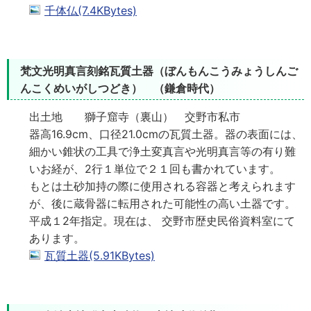
千体仏(7.4KBytes)
梵文光明真言刻銘瓦質土器（ぼんもんこうみょうしんご
んこくめいがしつどき） （鎌倉時代）
出土地 獅子窟寺（裏山） 交野市私市
器高16.9cm、口径21.0cmの瓦質土器。器の表面には、
細かい錐状の工具で浄土変真言や光明真言等の有り難
いお経が、2行１単位で２１回も書かれています。
もとは土砂加持の際に使用される容器と考えられます
が、後に蔵骨器に転用された可能性の高い土器です。
平成１2年指定。現在は、 交野市歴史民俗資料室にて
あります。
瓦質土器(5.91KBytes)