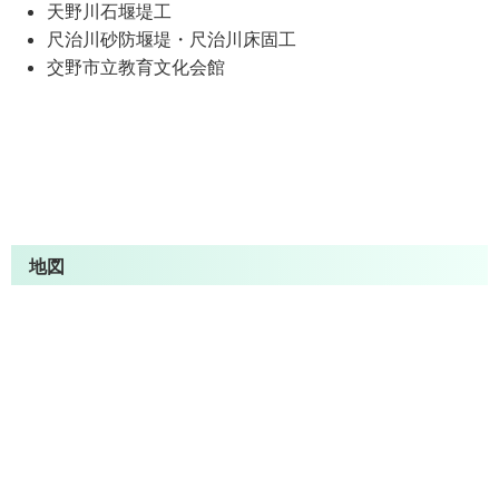
天野川石堰堤工
尺治川砂防堰堤・尺治川床固工
交野市立教育文化会館
地図