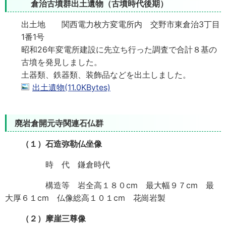
倉治古墳群出土遺物（古墳時代後期）
出土地 関西電力枚方変電所内 交野市東倉治3丁目
1番1号
昭和26年変電所建設に先立ち行った調査で合計８基の
古墳を発見しました。
土器類、鉄器類、装飾品などを出土しました。
出土遺物(11.0KBytes)
廃岩倉開元寺関連石仏群
（１）石造弥勒仏坐像
時 代 鎌倉時代
構造等 岩全高１８０cm 最大幅９７cm 最
大厚６１cm 仏像総高１０１cm 花崗岩製
（２）摩崖三尊像