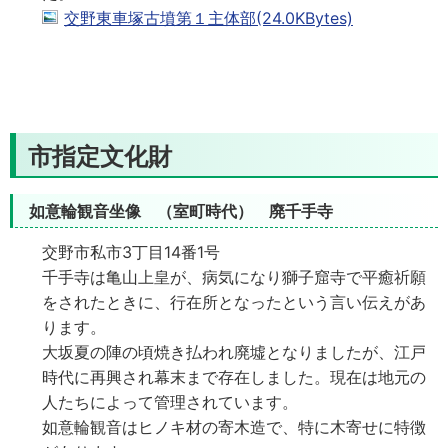
交野東車塚古墳第１主体部(24.0KBytes)
市指定文化財
如意輪観音坐像 （室町時代） 廃千手寺
交野市私市3丁目14番1号
千手寺は亀山上皇が、病気になり獅子窟寺で平癒祈願
をされたときに、行在所となったという言い伝えがあ
ります。
大坂夏の陣の頃焼き払われ廃墟となりましたが、江戸
時代に再興され幕末まで存在しました。現在は地元の
人たちによって管理されています。
如意輪観音はヒノキ材の寄木造で、特に木寄せに特徴