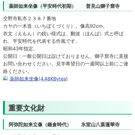
薬師如来坐像（平安時代初期） 普見山獅子窟寺
交野市私市２３８７番地
カヤの一木造（いちぼくづくり）。像高92cm。
衣文（えもん）の鋭い様式は、翻波（ほんぱ）式と呼ば
れ、平安時代を代表する作風です。
昭和43年指定。
公開日：一般公開日は設けておりません。獅子窟寺に直接
お問い合わせください。見学希望日の一週間以上前にご連
絡ください。
薬師如来坐像(4.48KBytes)
重要文化財
阿弥陀如来立像（鎌倉時代） 氷室山八葉蓮華寺