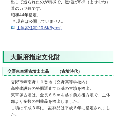
出して造られたのが特徴で、屋根は寄棟（よせむね）
造のカヤ葺です。
昭和44年指定。
＊現在は公開していません。
山添家住宅(10.6KBytes)
大阪府指定文化財
交野東車塚古墳出土品 （古墳時代）
交野市寺南野１０番地（交野高等学校内）
高校建設時の発掘調査で５基の古墳を検出。
東車塚古墳は、全長６５ｍを越す前方後方墳で、主体
部より多数の副葬品を検出しました。
古墳は平成３年に、副葬品は平成６年に指定されまし
た。