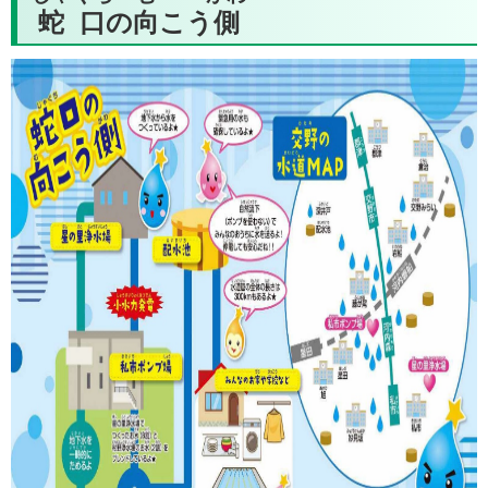
蛇口
の
向
こう
側