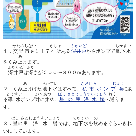
かたのしない
かしょ
ふかいど
ちかすい
１．
交野市内
に１７
ヶ所
ある
深井戸
からポンプで
地下水
あ
をくみ
上
げます。
ふかいど
ふか
深井戸
は
深
さが２００〜３００ｍあります。
あ
ちかすい
きさいち じょう
２．くみ
上
げげた
地下水
はすべて、
私市ポンプ場
にあ
どうすい
せい
あつ
ほし さとじょうすいじょう
おく
る
導水
ポンプ
井
に
集
め、
星の里浄水場
へ
送
りま
す。
ほし
さとじょうすいじょう
ちかすい
の
３．
星
の
里浄水場
では、
地下水
を
飲
めるぐらいきれ
いにしています。