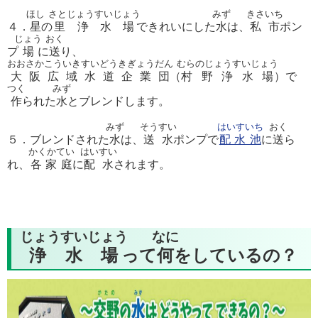
ほし
さとじょうすいじょう
みず
きさいち
４．
星
の
里浄水場
できれいにした
水
は、
私市
ポン
じょう
おく
プ
場
に
送
り、
おおさかこういきすいどうきぎょうだん
むらのじょうすいじょう
大阪広域水道企業団
（
村野浄水場
）で
つく
みず
作
られた
水
とブレンドします。
みず
そうすい
はいすいち
おく
５．ブレンドされた
水
は、
送水
ポンプで
配水池
に
送
ら
かくかてい
はいすい
れ、
各家庭
に
配水
されます。
じょうすいじょう
なに
浄水場
って
何
をしているの？