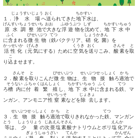
じょうすいじょう
おく
ちかすい
１．
浄水場
へ
送
られてきた
地下水
は、
げんすいちょうせいち
おお
ふゆうぶつ
しず
ちかすいちゅう
原水調整池
で
大
きな
浮遊物
を
沈
めて、
地下水中
ふく
びせいぶつ
てつ
しょうかきん
に
含
まれる
微生物
（
鉄
バクテリア、
硝化菌
）を
かっせいか
げんき
くうき
おく
さんそ
と
活性化
（
元気
にする）ために
空気
を
送
りこみ、
酸素
を
取
こ
り
込
ませます。
さんそ
と
びせいぶつ
せいぶつせっしょく
かち
２．
酸素
を
取
りこんだ
微生物
は、
生物接触
ろ
過池
で
そうない
ふちゃく
はんしょく
ちかすいちゅう
ふく
てつ
ろ
槽内
に
付着
繁殖
し、
地下水中
に
含
まれる
鉄
、マ
せいちっそ
じょきょ
ンガン、アンモニア
性窒素
などを
除去
します。
せいぶつせっしょく
かち
と
てつ
３．
生物接触
ろ
過池
で
取
りきれなかった
鉄
、マンガン
とう
しょうりょう
じあえんそさん
えんか
等
は、
少量
の
次亜塩素酸
ナトリウムとポリ
塩化
アル
ぎょうしゅうざい
てんか
かんぜん