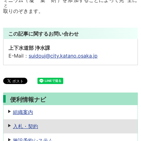
ミニウム（
凝集剤
）を
添加
することによって
完全
に
と
取
りのぞきます。
この記事に関するお問い合わせ
上下水道部 浄水課
E-Mail：
suidouj@city.katano.osaka.jp
便利情報ナビ
組織案内
入札・契約
施設予約
システム