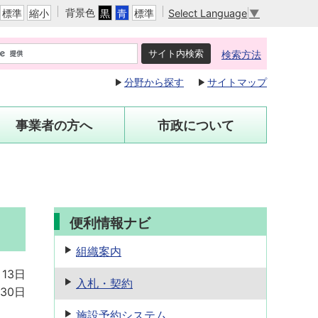
背景色
Select Language
▼
標準
縮小
黒
青
標準
検索方法
分野から探す
サイトマップ
事業者の方へ
市政について
便利情報ナビ
組織案内
月13日
入札・契約
30日
施設予約
システム