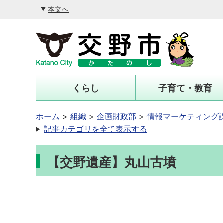
本文へ
くらし
子育て・教育
ホーム
組織
企画財政部
情報マーケティング課
記事カテゴリを全て表示する
【交野遺産】丸山古墳