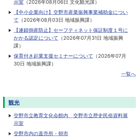
示室
（
2026年08月06日
文化観光課
）
【中小企業向け】交野市産業振興事業補助金につい
て
（
2026年08月03日
地域振興課
）
【連鎖倒産防止】セーフティネット保証制度１号に
かかる認定について
（
2026年07月31日
地域振興
課
）
保育付き起業支援セミナーについて
（
2026年07月
30日
地域振興課
）
一覧へ
観光
交野市立教育文化会館内 交野市立歴史民俗資料展
示室
交野市内の直売所・朝市