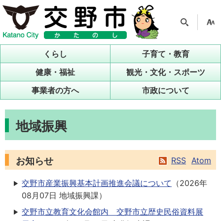
検索
支援
ツー
くらし
子育て・教育
ル
健康・福祉
観光・文化・スポーツ
事業者の方へ
市政について
地域振興
お知らせ
RSS
Atom
交野市産業振興基本計画推進会議について
（
2026年
08月07日
地域振興課
）
交野市立教育文化会館内 交野市立歴史民俗資料展