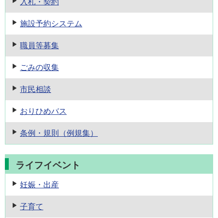
入札・契約
施設予約
システム
職員等募集
ごみの収集
市民相談
おりひめバス
条例・規則
（例規集）
ライフイベント
妊娠・出産
子育て