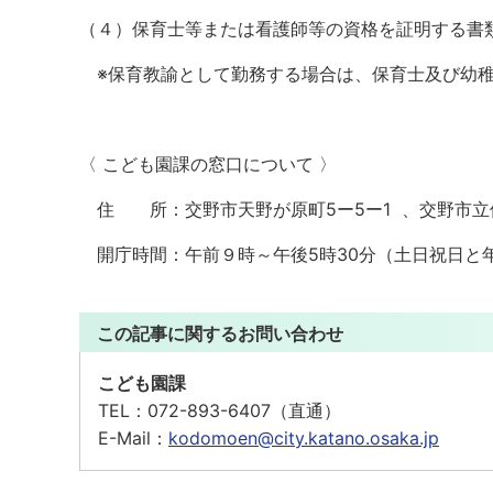
（４）保育士等または看護師等の資格を証明する書
※保育教諭として勤務する場合は、保育士及び幼稚
〈 こども園課の窓口について 〉
住 所：交野市天野が原町5ー5ー1 、交野市立
開庁時間：午前９時～午後5時30分（土日祝日と年末
この記事に関するお問い合わせ
こども園課
TEL：
072-893-6407（直通）
E-Mail：
kodomoen@city.katano.osaka.jp