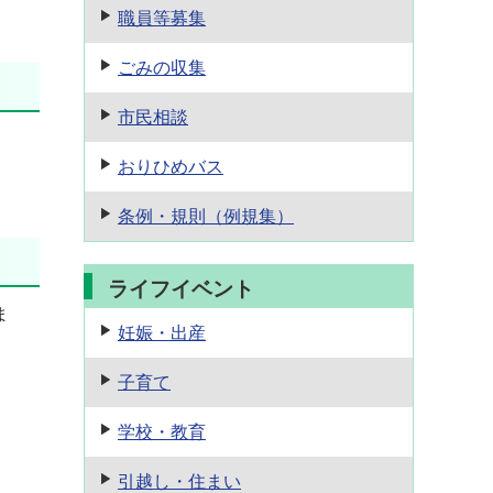
職員等募集
ごみの収集
市民相談
おりひめバス
条例・規則
（例規集）
ライフイベント
ま
妊娠・出産
子育て
学校・教育
引越し・住まい