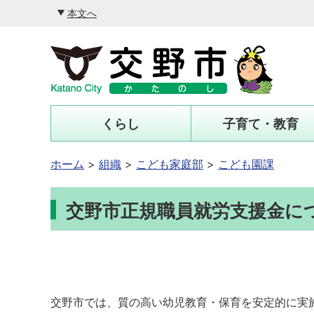
本文へ
くらし
子育て・教育
ホーム
組織
こども家庭部
こども園課
交野市正規職員就労支援金に
交野市では、質の高い幼児教育・保育を安定的に実