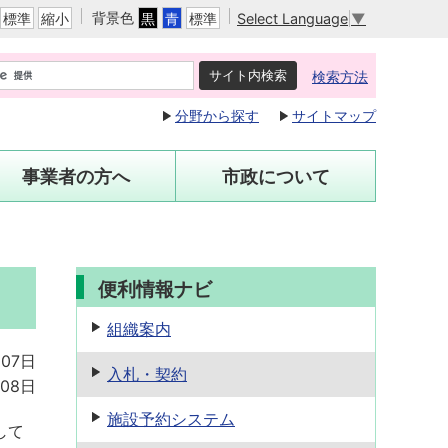
背景色
Select Language
▼
標準
縮小
黒
青
標準
検索方法
分野から探す
サイトマップ
事業者の方へ
市政について
便利情報ナビ
組織案内
07日
入札・契約
08日
施設予約
システム
して