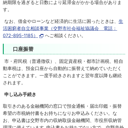
納期限を過ぎると日数により延滞金がかかる場合がありま
す。
なお、借金やローンなど経済的に生活に困ったときは、
生
活困窮者自立相談事業（交野市社会福祉協議会 電話：
072-895-1185）
へご相談ください。
口座振替
市・府民税（普通徴収）、固定資産税・都市計画税、軽自
動車税は、預金口座から自動的に振替えて納めていただく
ことができます。一度手続きされますと翌年度以降も継続
されます。
申し込み手続き
取引きのある金融機関の窓口で預金通帳・届出印鑑・振替
希望の市税納付書をお持ちになりお申込みください。な
お、申込書は交野市内の収納取扱金融機関、市役所収納管
理課に備えています｡申込書をお持ちでない方で、交野市外