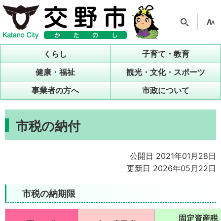
検索
支援
ツー
くらし
子育て・教育
ル
健康・福祉
観光・文化・スポーツ
事業者の方へ
市政について
市税の納付
公開日 2021年01月28日
更新日 2026年05月22日
市税の納期限
固定資産税