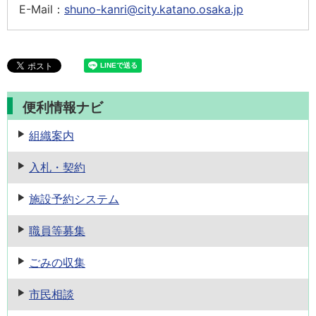
E-Mail：
shuno-kanri@city.katano.osaka.jp
便利情報ナビ
組織案内
入札・契約
施設予約
システム
職員等募集
ごみの収集
市民相談