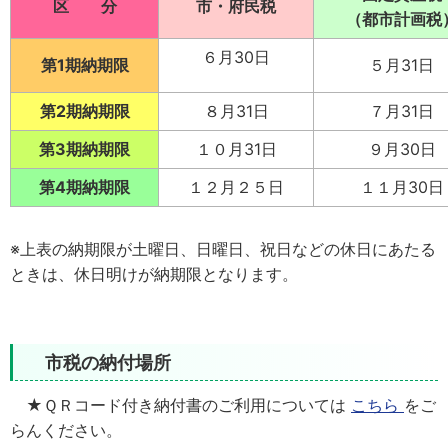
区 分
市・府民税
（都市計画税
６月30
日
第1期納期限
５月31日
第2期納期限
８月31日
７月31日
第3期納期限
１０月31日
９月30日
第4期納期限
１２月２５日
１１月30日
※上表の納期限が土曜日、日曜日、祝日などの休日にあたる
ときは、休日明けが納期限となります。
市税の納付場所
★ＱＲコード付き納付書のご利用については
こちら
をご
らんください。