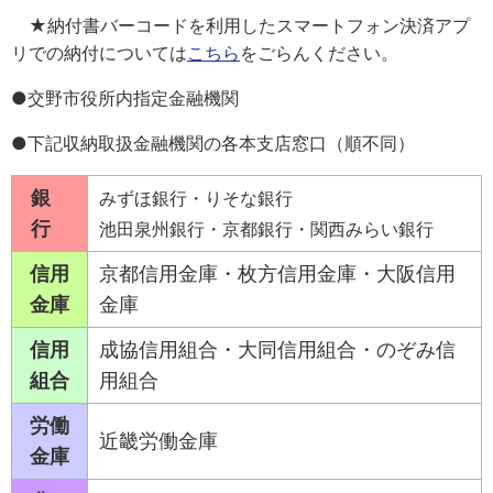
★納付書バーコードを利用したスマートフォン決済アプ
リでの納付については
こちら
をごらんください。
●交野市役所内指定金融機関
●下記収納取扱金融機関の各本支店窓口（順不同）
銀
みずほ銀行・りそな銀行
行
池田泉州銀行・京都銀行・関西みらい銀行
信用
京都信用金庫・枚方信用金庫・大阪信用
金庫
金庫
信用
成協信用組合・大同信用組合・のぞみ信
組合
用組合
労働
近畿労働金庫
金庫