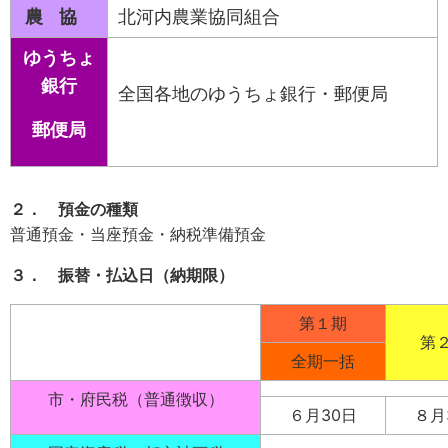
農協
北河内農業協同組合
ゆうちょ
銀行
全国各地のゆうちょ銀行・郵便局
郵便局
２． 預金の種類
普通預金・当座預金・納税準備預金
３． 振替・払込日（納期限）
第１期
第
全期一括
市・府民税（普通徴収）
６月30日
８月