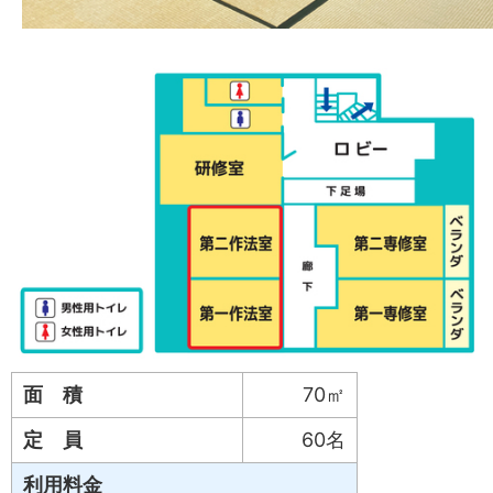
面 積
70㎡
定 員
60名
利用料金