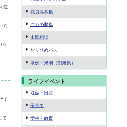
大使
職員等募集
ごみの収集
いた
市民相談
力を
おりひめバス
条例・規則
（例規集）
ライフイベント
妊娠・出産
げて
子育て
して
学校・教育