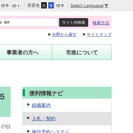
背景色
Select Language
▼
標準
縮小
黒
青
標準
検索方法
分野から探す
サイトマップ
事業者の方へ
市政について
便利情報ナビ
５
組織案内
入札・契約
月21日
施設予約
システム