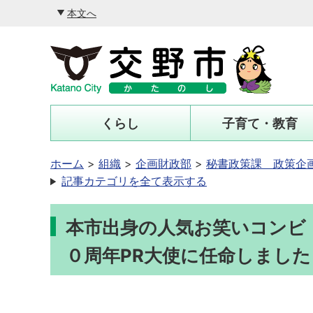
本文へ
くらし
子育て・教育
ホーム
組織
企画財政部
秘書政策課 政策企
記事カテゴリを全て表示する
本市出身の人気お笑いコンビ
０周年PR大使に任命しました