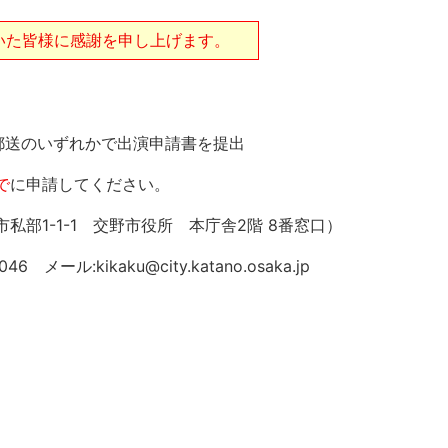
いた皆様に感謝を申し上げます。
郵送のいずれかで出演申請書を提出
で
に申請してください。
私部1-1-1 交野市役所 本庁舎2階 8番窓口）
ール:kikaku@city.katano.osaka.jp