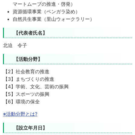
マートムーブの推進・啓発）
資源循環事業（ベンガラ染め）
自然共生事業（里山ウォークラリー）
【代表者氏名】
北迫 令子
【活動分野】
【2】社会教育の推進
【3】まちづくりの推進
【4】学術、文化、芸術の振興
【5】スポーツの振興
【6】環境の保全
※活動分野とは?
【設立年月日】