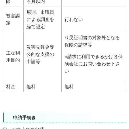
限
ヶ月以内
原則、市職員
被害認
による調査を
行わない
定
経て認定
り災証明書の対象外となる
保険の請求等
災害見舞金等
主な利
公的な支援の
※請求に利用できるかは各保
用目的
申請等
険会社にお問い合わせ下さ
い
料金
無料
無料
申請手続き