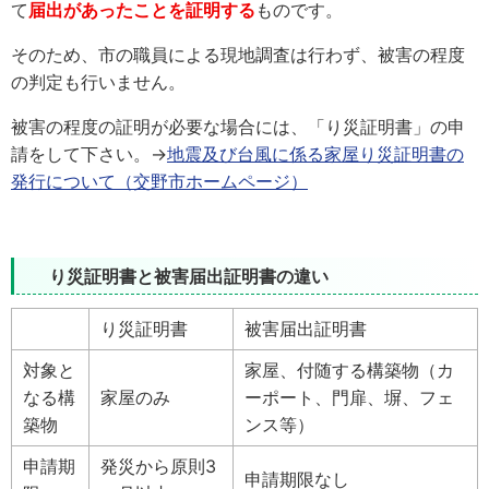
て
届出があったことを証明する
ものです。
そのため、市の職員による現地調査は行わず、被害の程度
の判定も行いません。
被害の程度の証明が必要な場合には、「り災証明書」の申
請をして下さい。→
地震及び台風に係る家屋り災証明書の
発行について（交野市ホームページ）
り災証明書と被害届出証明書の違い
り災証明書
被害届出証明書
対象と
家屋、付随する構築物（カ
なる構
家屋のみ
ーポート、門扉、塀、フェ
築物
ンス等）
申請期
発災から原則3
申請期限なし