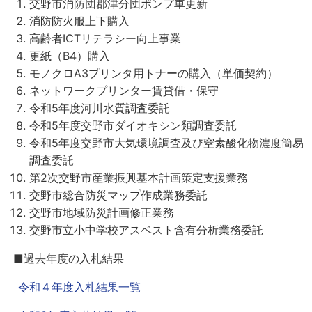
交野市消防団郡津分団ポンプ車更新
消防防火服上下購入
高齢者ICTリテラシー向上事業
更紙（B4）購入
モノクロA3プリンタ用トナーの購入（単価契約）
ネットワークプリンター賃貸借・保守
令和5年度河川水質調査委託
令和5年度交野市ダイオキシン類調査委託
令和5年度交野市大気環境調査及び窒素酸化物濃度簡易
調査委託
第2次交野市産業振興基本計画策定支援業務
交野市総合防災マップ作成業務委託
交野市地域防災計画修正業務
交野市立小中学校アスベスト含有分析業務委託
■過去年度の入札結果
令和４年度入札結果一覧