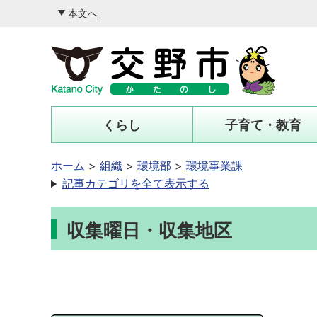
本文へ
くらし
子育て・教育
ホーム
組織
環境部
環境事業課
記事カテゴリを全て表示する
収集曜日・収集地区