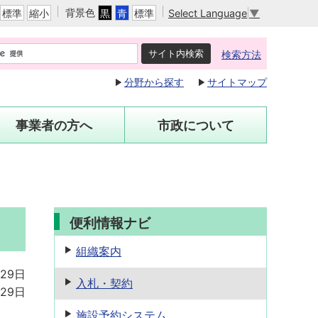
背景色
Select Language
▼
標準
縮小
黒
青
標準
検索方法
分野から探す
サイトマップ
事業者の方へ
市政について
便利情報ナビ
組織案内
月29日
入札・契約
月29日
施設予約
システム