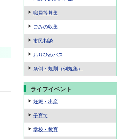
職員等募集
ごみの収集
市民相談
おりひめバス
条例・規則
（例規集）
ライフイベント
妊娠・出産
子育て
学校・教育