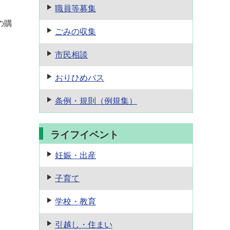
職員等募集
の購
ごみの収集
市民相談
おりひめバス
条例・規則
（例規集）
ライフイベント
妊娠・出産
子育て
学校・教育
引越し・住まい