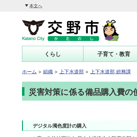
本文へ
くらし
子育て・教育
ホーム
組織
上下水道部
上下水道部 総務課
災害対策に係る備品購入費の
デジタル濁色度計の購入