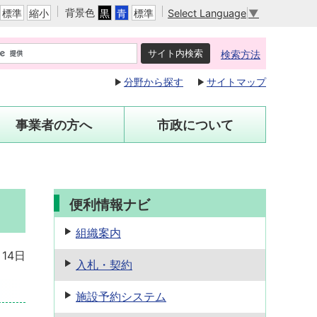
背景色
Select Language
▼
標準
縮小
黒
青
標準
検索方法
分野から探す
サイトマップ
事業者の方へ
市政について
便利情報ナビ
組織案内
月14日
入札・契約
施設予約
システム