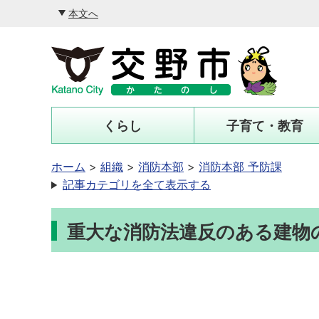
本文へ
くらし
子育て・教育
ホーム
組織
消防本部
消防本部 予防課
記事カテゴリを全て表示する
重大な消防法違反のある建物