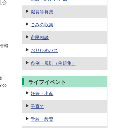
社会
。
職員等募集
ごみの収集
市民相談
情報
おりひめバス
条例・規則
（例規集）
物」
ライフイベント
が公
妊娠・出産
子育て
学校・教育