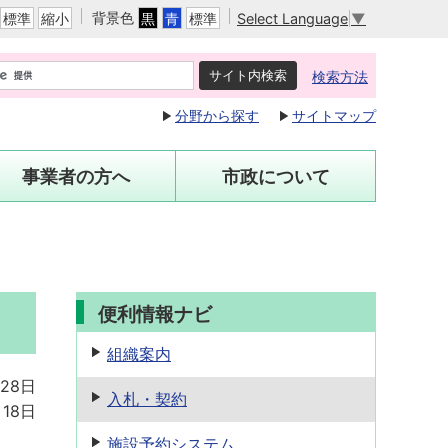
背景色
Select Language
▼
標準
縮小
黒
青
標準
検索方法
分野から探す
サイトマップ
事業者の方へ
市政について
便利情報ナビ
組織案内
28日
入札・契約
月18日
施設予約
システム