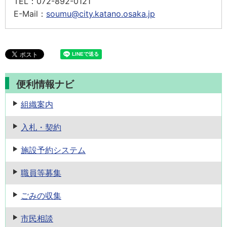
TEL：
072-892-0121
E-Mail：
soumu@city.katano.osaka.jp
便利情報ナビ
組織案内
入札・契約
施設予約
システム
職員等募集
ごみの収集
市民相談