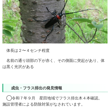
体長は２〜４センチ程度
名前の通り頭部の下が赤く、その側面に突起があり、体
は黒く光沢がある
成虫・フラス排出の発見情報
◯令和７年９月 星田地域でフラス排出木４本確認。
施設管理者による防除対策がなされています。