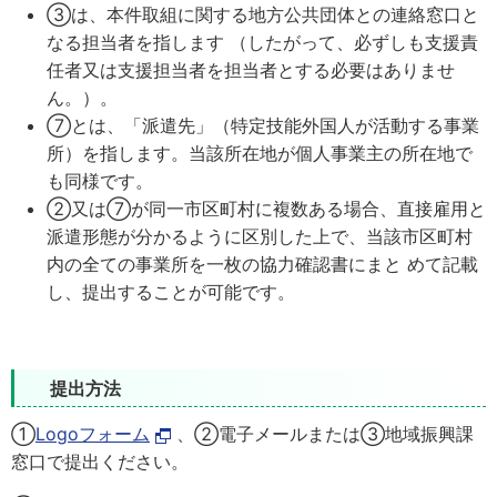
③は、本件取組に関する地方公共団体との連絡窓口と
なる担当者を指します （したがって、必ずしも支援責
任者又は支援担当者を担当者とする必要はありませ
ん。）。
⑦とは、「派遣先」（特定技能外国人が活動する事業
所）を指します。当該所在地が個人事業主の所在地で
も同様です。
②又は⑦が同一市区町村に複数ある場合、直接雇用と
派遣形態が分かるように区別した上で、当該市区町村
内の全ての事業所を一枚の協力確認書にまと めて記載
し、提出することが可能です。
提出方法
①
Logoフォーム
、②電子メールまたは③地域振興課
窓口で提出ください。