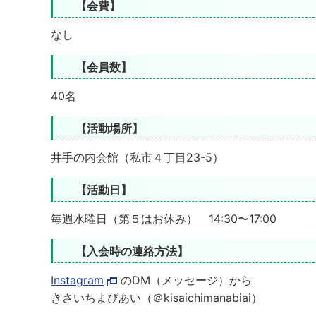
【会費】
なし
【会員数】
40名
【活動場所】
井手の内会館（私市４丁目23-5）
【活動日】
毎週水曜日（第５はお休み） 14:30〜17:00
【入会時の連絡方法】
Instagram
のDM（メッセージ）から
きさいちまびあい（＠kisaichimanabiai）