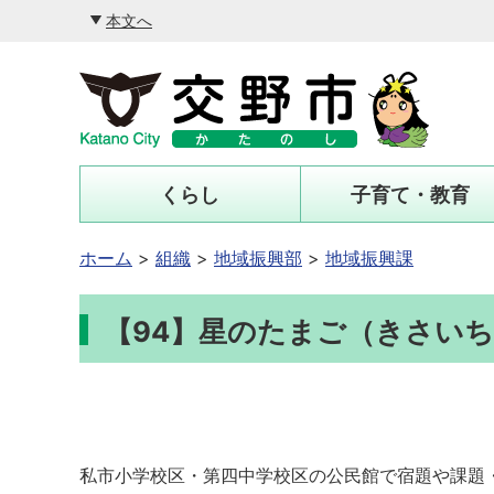
本文へ
くらし
子育て・教育
ホーム
組織
地域振興部
地域振興課
【94】星のたまご（きさい
私市小学校区・第四中学校区の公民館で宿題や課題