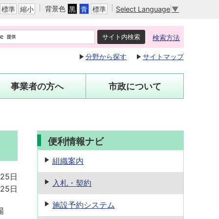
背景色
Select Language
▼
標準
縮小
黒
青
標準
検索方法
分野から探す
サイトマップ
事業者の方へ
市政について
便利情報ナビ
組織案内
月25日
入札・契約
月25日
施設予約
システム
場