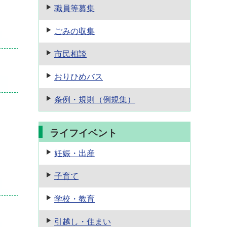
職員等募集
ごみの収集
市民相談
おりひめバス
条例・規則
（例規集）
ライフイベント
妊娠・出産
子育て
学校・教育
引越し・住まい