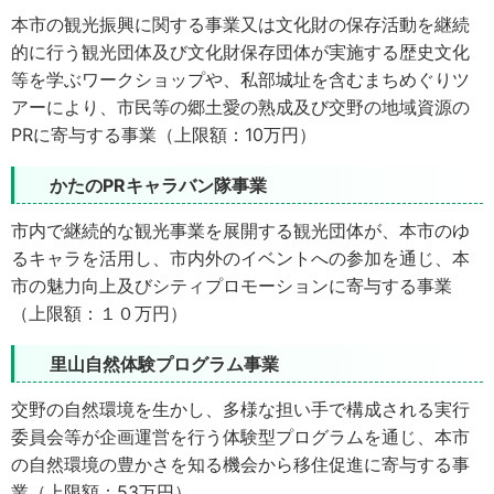
本市の観光振興に関する事業又は文化財の保存活動を継続
的に行う観光団体及び文化財保存団体が実施する歴史文化
等を学ぶワークショップや、私部城址を含むまちめぐりツ
アーにより、市民等の郷土愛の熟成及び交野の地域資源の
PRに寄与する事業（上限額：10万円）
かたのPRキャラバン隊事業
市内で継続的な観光事業を展開する観光団体が、本市のゆ
るキャラを活用し、市内外のイベントへの参加を通じ、本
市の魅力向上及びシティプロモーションに寄与する事業
（上限額：１０万円）
里山自然体験プログラム事業
交野の自然環境を生かし、多様な担い手で構成される実行
委員会等が企画運営を行う体験型プログラムを通じ、本市
の自然環境の豊かさを知る機会から移住促進に寄与する事
業（上限額：53万円）