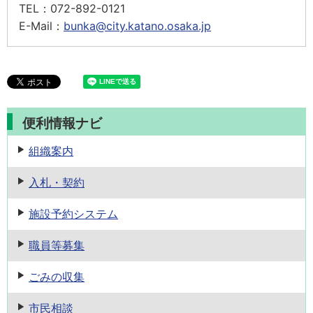
TEL：
072-892-0121
E-Mail：
bunka@city.katano.osaka.jp
便利情報ナビ
組織案内
入札・契約
施設予約
システム
職員等募集
ごみの収集
市民相談