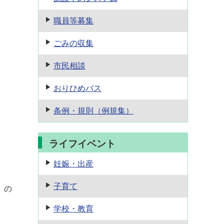
職員等募集
ごみの収集
市民相談
おりひめバス
条例・規則
（例規集）
ライフイベント
妊娠・出産
子育て
」の
学校・教育