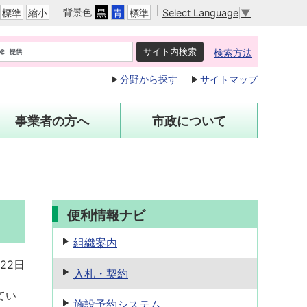
背景色
Select Language
▼
標準
縮小
黒
青
標準
検索方法
分野から探す
サイトマップ
事業者の方へ
市政について
便利情報ナビ
組織案内
22日
入札・契約
てい
施設予約
システム