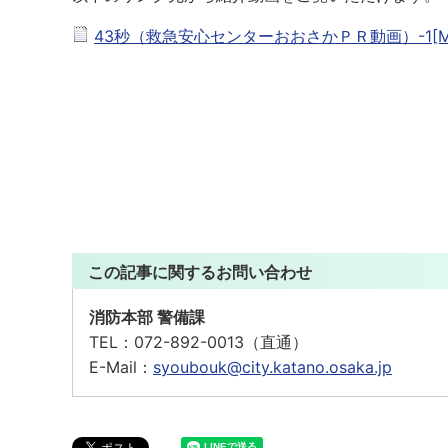
43秒（救急安心センターおおさかＰＲ動画）-1[MP4
この記事に関するお問い合わせ
消防本部 警備課
TEL：
072-892-0013（直通）
E-Mail：
syoubouk@city.katano.osaka.jp