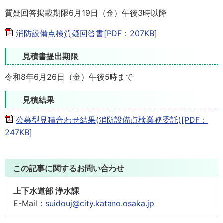
質疑回答掲載期限6月19日（金）午後3時以降
消防設備点検質疑回答書[PDF：207KB]
見積書提出期限
令和8年6月26日（金）午後5時まで
見積結果
公募型見積合わせ結果(消防設備点検業務委託)[PDF：
247KB]
この記事に関するお問い合わせ
上下水道部 浄水課
E-Mail：
suidouj@city.katano.osaka.jp