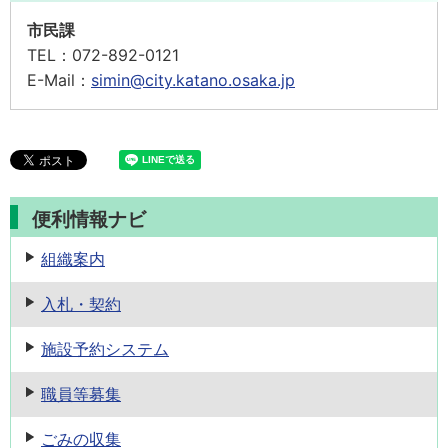
市民課
TEL：
072-892-0121
E-Mail：
simin@city.katano.osaka.jp
便利情報ナビ
組織案内
入札・契約
施設予約
システム
職員等募集
ごみの収集