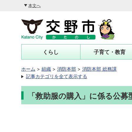
本文へ
くらし
子育て・教育
ホーム
組織
消防本部
消防本部 総務課
記事カテゴリを全て表示する
「救助服の購入」に係る公募