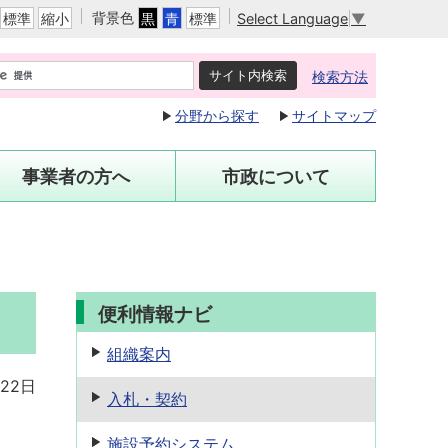
背景色
Select Language
▼
標準
縮小
黒
青
標準
検索方法
分野から探す
サイトマップ
事業者の方へ
市政について
便利情報ナビ
組織案内
22日
入札・契約
施設予約
システム