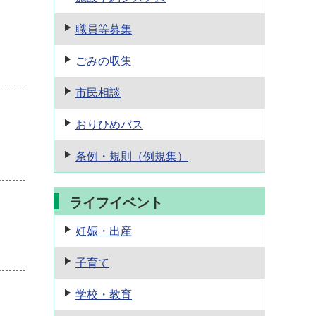
職員等募集
ごみの収集
市民相談
おりひめバス
条例・規則
（例規集）
ライフイベント
妊娠・出産
子育て
学校・教育