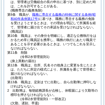
は、管理者は労働組合の長の申出に基づき、別に定めた時
は、これを許可することがある。
(職務専念の義務免除)
第9条
職員が、
職務に専念する義務の特例に関する条例
(昭
和40年条例第17号)
に基づき、職務に専念する義務の免除
を受けようとするときは、その理由を明記して所属長を経
て、管理者に届け出てその承認を受けなければならない。
(職員証)
第10条
職員は、その身分を明確にし、適正な公務執行をは
かるため常に職員証を携帯し、職務の執行にあたり職員で
あることを示す必要があるときは、いつでもこれを呈示し
なければならない。
第11条
削除
(令和2水管理規則1)
(身上異動の届出)
第12条
職員は、住所、氏名その他身上に変更を生じたとき
は、ただちに所定の様式により、所属長を通じて管理者に
届け出なければならない。
(出勤等)
第13条
職員は、定刻までに出勤し、自ら出勤簿に押印しな
ければならない。
2
出勤簿は、毎朝総務課長が点検し、休暇届により欠勤等の
標印を押さなければならない。
(令和2水管理規則1・一部改正)
(欠勤、遅刻、早退)