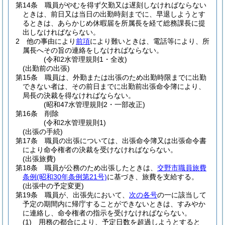
第14条
職員がやむを得ず欠勤又は遅刻しなければならない
ときは、前日又は当日の出勤時刻までに、早退しようとす
るときは、あらかじめ休暇届を所属長を経て総務課長に提
出しなければならない。
2
他の事由により
前項
により難いときは、電話等により、所
属長へその旨の連絡をしなければならない。
(令和2水管理規則1・全改)
(出勤前の出張)
第15条
職員は、外勤または出張のため出勤時限までに出勤
できない者は、その前日までに出勤前出張命令簿により、
局長の決裁を得なければならない。
(昭和47水管理規則2・一部改正)
第16条
削除
(令和2水管理規則1)
(出張の手続)
第17条
職員の出張については、出張命令簿又は出張命令書
により命令権者の決裁を受けなければならない。
(出張旅費)
第18条
職員が公務のため出張したときは、
交野市職員旅費
条例
(昭和30年条例第21号)
に基づき、旅費を支給する。
(出張中の予定変更)
第19条
職員が、出張先において、
次の各号
の一に該当して
予定の期間内に帰庁することができないときは、すみやか
に連絡し、命令権者の指示を受けなければならない。
(1)
用務の都合により、予定日数を超過しようとすると