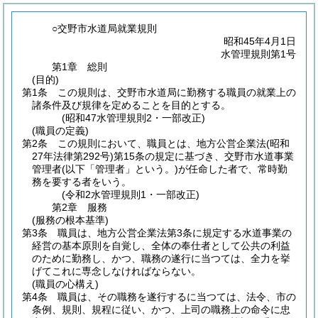
○交野市水道局就業規則
昭和45年4月1日
水管理規則第1号
第1章
総則
(目的)
第1条
この規則は、交野市水道局に勤務する職員の就業上の
諸条件及び規律を定めることを目的とする。
(昭和47水管理規則2・一部改正)
(職員の定義)
第2条
この規則において、職員とは、地方公営企業法
(昭和
27年法律第292号)
第15条の規定に基づき、交野市水道事業
管理者
(以下「管理者」という。)
が任命した者で、常時勤
務を要する者をいう。
(令和2水管理規則1・一部改正)
第2章
服務
(服務の根本基準)
第3条
職員は、地方公営企業法第3条に規定する水道事業の
経営の基本原則を自覚し、全体の奉仕者として公共の利益
のために勤務し、かつ、職務の遂行に当つては、全力を挙
げてこれに専念しなければならない。
(職員の心構え)
第4条
職員は、その職務を遂行するに当つては、法令、市の
条例、規則、規程に従い、かつ、上司の職務上の命令に忠