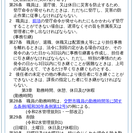
第26条
職員は、退庁後、又は休日に災害を防止するため、
登庁命令が発せられたときは、ただちに登庁し、災害の防
止作業に従事しなければならない。
2
職員は、
前項
の登庁命令が発せられたにもかかわらず登庁
することができない場合は、遅滞なくその旨を所属長又は
管理者に申し出なければならない。
(事務引継)
第27条
職員が、退職、休職又は配置換え等により担任事務
を離れるときは、法令に別段の定がある場合のほか、その
発令のあつた日から3日以内に事務引継書を作成し、担任者
に引き継がなければならない。
ただし、特別の事情のため
発令の日から3日以内に引き継ぐことが困難なときは、上司
の承認をえて、できるだけ早く引き継ぐものとする。
2
後任者の未定その他の事由により後任者に引き継ぐことが
できないときは、課長の指定した者に引き継がなければな
らない。
第3章
勤務時間、休憩、休日及び休暇
(勤務時間)
第28条
職員の勤務時間は、
交野市職員の勤務時間等に関す
る条例
(昭和30年条例第12号)
の例による。
(令和2水管理規則1・一部改正)
第29条
削除
(令和2水管理規則1)
(日曜日、土曜日、休日及び休暇日)