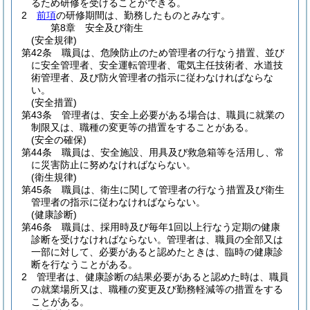
るため研修を受けることができる。
2
前項
の研修期間は、勤務したものとみなす。
第8章
安全及び衛生
(安全規律)
第42条
職員は、危険防止のため管理者の行なう措置、並び
に安全管理者、安全運転管理者、電気主任技術者、水道技
術管理者、及び防火管理者の指示に従わなければならな
い。
(安全措置)
第43条
管理者は、安全上必要がある場合は、職員に就業の
制限又は、職種の変更等の措置をすることがある。
(安全の確保)
第44条
職員は、安全施設、用具及び救急箱等を活用し、常
に災害防止に努めなければならない。
(衛生規律)
第45条
職員は、衛生に関して管理者の行なう措置及び衛生
管理者の指示に従わなければならない。
(健康診断)
第46条
職員は、採用時及び毎年1回以上行なう定期の健康
診断を受けなければならない。
管理者は、職員の全部又は
一部に対して、必要があると認めたときは、臨時の健康診
断を行なうことがある。
2
管理者は、健康診断の結果必要があると認めた時は、職員
の就業場所又は、職種の変更及び勤務軽減等の措置をする
ことがある。