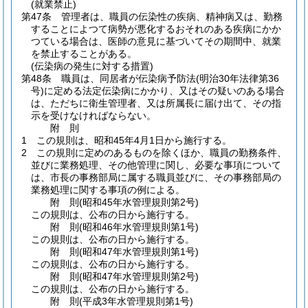
(就業禁止)
第47条
管理者は、職員の伝染性の疾病、精神病又は、勤務
することによつて病勢が悪化するおそれのある疾病にかか
つている場合は、医師の意見に基づいてその期間中、就業
を禁止することがある。
(伝染病の発生に対する措置)
第48条
職員は、同居者が伝染病予防法
(明治30年法律第36
号)
に定める法定伝染病にかかり、又はその疑いのある場合
は、ただちに衛生管理者、又は所属長に届け出て、その指
示を受けなければならない。
附
則
1
この規則は、昭和45年4月1日から施行する。
2
この規則に定めのあるものを除くほか、職員の勤務条件、
並びに業務処理、その他管理に関し、必要な事項について
は、市長の事務部局に属する職員並びに、その事務部局の
業務処理に関する事項の例による。
附
則
(昭和45年
水管理規則第2号)
この規則は、公布の日から施行する。
附
則
(昭和46年
水管理規則第1号)
この規則は、公布の日から施行する。
附
則
(昭和47年
水管理規則第1号)
この規則は、公布の日から施行する。
附
則
(昭和47年
水管理規則第2号)
この規則は、公布の日から施行する。
附
則
(平成3年
水管理規則第1号)