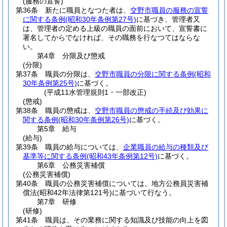
(服務の宣誓)
第36条
新たに職員となつた者は、
交野市職員の服務の宣誓
に関する条例
(昭和30年条例第27号)
に基づき、管理者又
は、管理者の定める上級の職員の面前において、宣誓書に
署名してからでなければ、その職務を行なつてはならな
い。
第4章
分限及び懲戒
(分限)
第37条
職員の分限は、
交野市職員の分限に関する条例
(昭和
30年条例第25号)
に基づく。
(平成11水管理規則1・一部改正)
(懲戒)
第38条
職員の懲戒は、
交野市職員の懲戒の手続及び効果に
関する条例
(昭和30年条例第26号)
に基づく。
第5章
給与
(給与)
第39条
職員の給与については、
企業職員の給与の種類及び
基準等に関する条例
(昭和43年条例第12号)
に基づく。
第6章
公務災害補償
(公務災害補償)
第40条
職員の公務災害補償については、地方公務員災害補
償法
(昭和42年法律第121号)
に基づいて行なう。
第7章
研修
(研修)
第41条
職員は、その業務に関する知識及び技能の向上を図