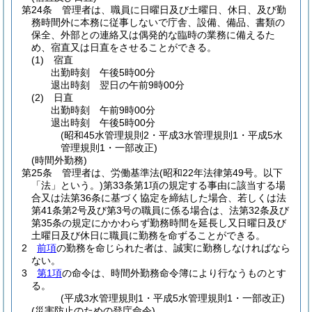
第24条
管理者は、職員に日曜日及び土曜日、休日、及び勤
務時間外に本務に従事しないで庁舎、設備、備品、書類の
保全、外部との連絡又は偶発的な臨時の業務に備えるた
め、宿直又は日直をさせることができる。
(1)
宿直
出勤時刻 午後5時00分
退出時刻 翌日の午前9時00分
(2)
日直
出勤時刻 午前9時00分
退出時刻 午後5時00分
(昭和45水管理規則2・平成3水管理規則1・平成5水
管理規則1・一部改正)
(時間外勤務)
第25条
管理者は、労働基準法
(昭和22年法律第49号。以下
「法」という。)
第33条第1項の規定する事由に該当する場
合又は法第36条に基づく協定を締結した場合、若しくは法
第41条第2号及び第3号の職員に係る場合は、法第32条及び
第35条の規定にかかわらず勤務時間を延長し又日曜日及び
土曜日及び休日に職員に勤務を命ずることができる。
2
前項
の勤務を命じられた者は、誠実に勤務しなければなら
ない。
3
第1項
の命令は、時間外勤務命令簿により行なうものとす
る。
(平成3水管理規則1・平成5水管理規則1・一部改正)
(災害防止のための登庁命令)