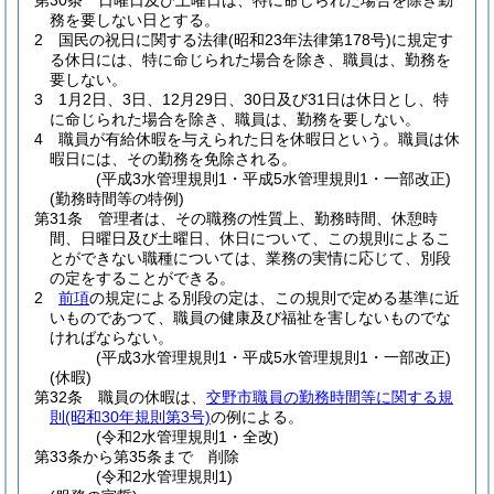
第30条
日曜日及び土曜日は、特に命じられた場合を除き勤
務を要しない日とする。
2
国民の祝日に関する法律
(昭和23年法律第178号)
に規定す
る休日には、特に命じられた場合を除き、職員は、勤務を
要しない。
3
1月2日、3日、12月29日、30日及び31日は休日とし、特
に命じられた場合を除き、職員は、勤務を要しない。
4
職員が有給休暇を与えられた日を休暇日という。
職員は休
暇日には、その勤務を免除される。
(平成3水管理規則1・平成5水管理規則1・一部改正)
(勤務時間等の特例)
第31条
管理者は、その職務の性質上、勤務時間、休憩時
間、日曜日及び土曜日、休日について、この規則によるこ
とができない職種については、業務の実情に応じて、別段
の定をすることができる。
2
前項
の規定による別段の定は、この規則で定める基準に近
いものであつて、職員の健康及び福祉を害しないものでな
ければならない。
(平成3水管理規則1・平成5水管理規則1・一部改正)
(休暇)
第32条
職員の休暇は、
交野市職員の勤務時間等に関する規
則
(昭和30年規則第3号)
の例による。
(令和2水管理規則1・全改)
第33条から第35条まで
削除
(令和2水管理規則1)