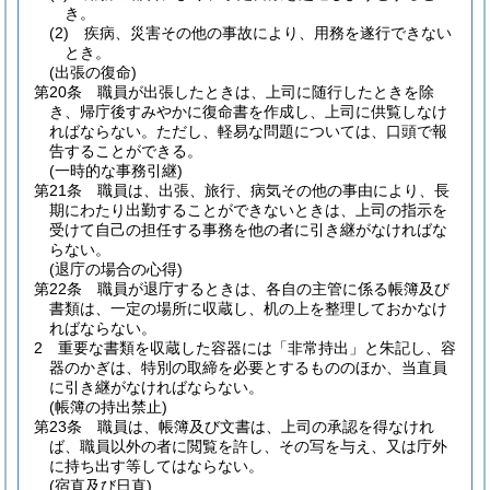
き。
(2)
疾病、災害その他の事故により、用務を遂行できない
とき。
(出張の復命)
第20条
職員が出張したときは、上司に随行したときを除
き、帰庁後すみやかに復命書を作成し、上司に供覧しなけ
ればならない。
ただし、軽易な問題については、口頭で報
告することができる。
(一時的な事務引継)
第21条
職員は、出張、旅行、病気その他の事由により、長
期にわたり出勤することができないときは、上司の指示を
受けて自己の担任する事務を他の者に引き継がなければな
らない。
(退庁の場合の心得)
第22条
職員が退庁するときは、各自の主管に係る帳簿及び
書類は、一定の場所に収蔵し、机の上を整理しておかなけ
ればならない。
2
重要な書類を収蔵した容器には「非常持出」と朱記し、容
器のかぎは、特別の取締を必要とするもののほか、当直員
に引き継がなければならない。
(帳簿の持出禁止)
第23条
職員は、帳簿及び文書は、上司の承認を得なけれ
ば、職員以外の者に閲覧を許し、その写を与え、又は庁外
に持ち出す等してはならない。
(宿直及び日直)