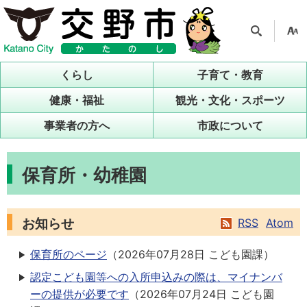
検索
支援
ツー
くらし
子育て・教育
ル
健康・福祉
観光・文化・スポーツ
事業者の方へ
市政について
保育所・幼稚園
お知らせ
RSS
Atom
保育所のページ
（
2026年07月28日
こども園課
）
認定こども園等への入所申込みの際は、マイナンバ
ーの提供が必要です
（
2026年07月24日
こども園