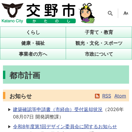
検索
支援
ツー
くらし
子育て・教育
ル
健康・福祉
観光・文化・スポーツ
事業者の方へ
市政について
都市計画
お知らせ
RSS
Atom
建築確認等申請書（市経由）受付返却状況
（
2026年
08月07日
開発調整課
）
令和8年度第1回デザイン委員会に関するお知らせ