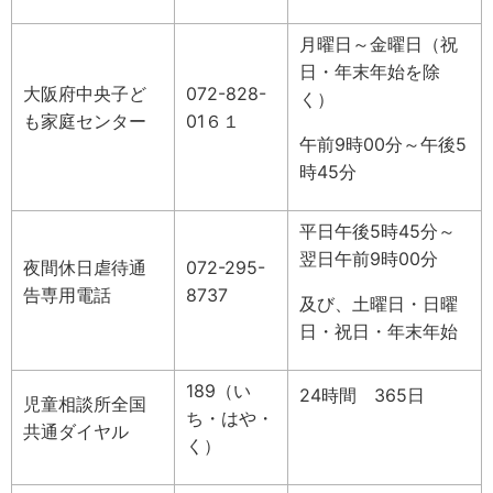
月曜日～金曜日（祝
日・年末年始を除
大阪府中央子ど
072-828-
く）
も家庭センター
01６１
午前9時00分～午後5
時45分
平日午後5時45分～
翌日午前9時00分
夜間休日虐待通
072-295-
告専用電話
8737
及び、土曜日・日曜
日・祝日・年末年始
189（い
24時間 365日
児童相談所全国
ち・はや・
共通ダイヤル
く）