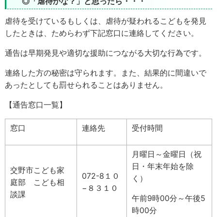
◎「虐待かな？」と思ったら・・・
虐待を受けているもしくは、虐待が疑われるこどもを発見
したときは、ためらわず下記窓口に連絡してください。
通告は早期発見や適切な援助につながる大切な行為です。
連絡した方の秘密は守られます。また、結果的に間違いで
あったとしても罰せられることはありません。
【通告窓口一覧】
窓口
連絡先
受付時間
月曜日～金曜日（祝
日・年末年始を除
交野市こども家
072-8１０
く）
庭部 こども相
−８３１０
談課
午前9時00分～午後5
時00分