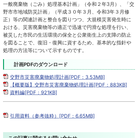
一般廃棄物（ごみ）処理基本計画」（令和２年3月）、「交
野市市地域防災計画」（平成３０年３月、令和3年３月修
正）等の関連計画と整合を図りつつ、大規模災害発生時に
おける、災害廃棄物等の適正で迅速で円滑な処理を行い、
被災した市民の生活環境の保全と公衆衛生上の支障の防止
を図ることで、復旧・復興に資するため、基本的な指針や
処理の方法等について示すものです。
計画PDFのダウンロード
交野市災害廃棄物処理計画[PDF：3.53MB]
【概要版】交野市災害廃棄物処理計画[PDF：883KB]
資料編[PDF：921KB]
引用資料（参考抜粋）[PDF：6.65MB]