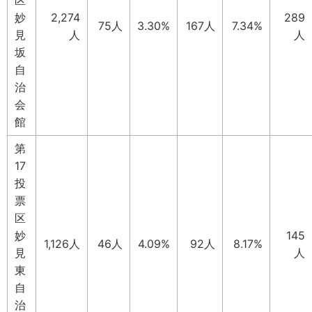
妙
2,274
289
75人
3.30%
167人
7.34%
見
人
人
坂
自
治
会
館
第
17
投
票
区
妙
145
1,126人
46人
4.09%
92人
8.17%
見
人
東
自
治