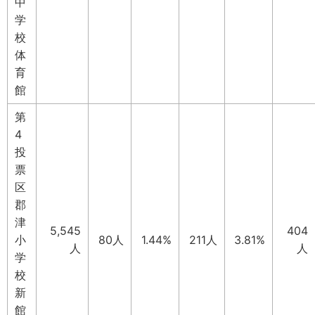
中
学
校
体
育
館
第
4
投
票
区
郡
津
5,545
404
小
80人
1.44%
211人
3.81%
人
人
学
校
新
館