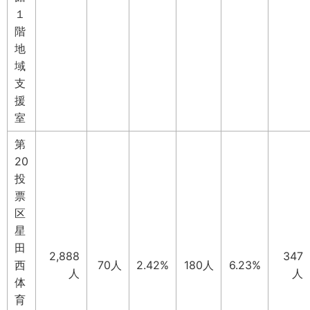
１
階
地
域
支
援
室
第
20
投
票
区
星
田
2,888
347
西
70人
2.42%
180人
6.23%
人
人
体
育