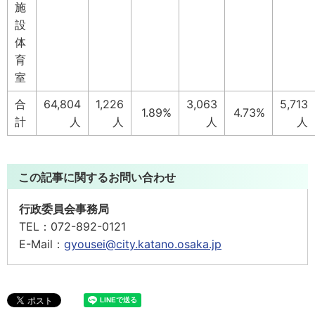
施
設
体
育
室
合
64,804
1,226
3,063
5,713
1.89%
4.73%
計
人
人
人
人
この記事に関するお問い合わせ
行政委員会事務局
TEL：
072-892-0121
E-Mail：
gyousei@city.katano.osaka.jp