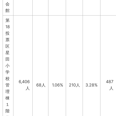
会
館
第
18
投
票
区
星
田
小
学
校
6,406
487
管
68人
1.06%
210人
3.28%
人
人
理
棟
１
階