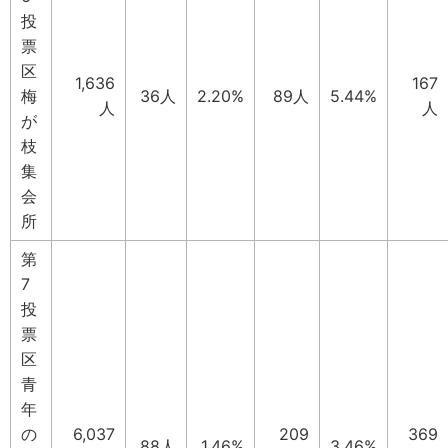
投
票
区
1,636
167
梅
36人
2.20%
89人
5.44%
人
人
が
枝
集
会
所
第
7
投
票
区
青
年
の
6,037
209
369
88人
1.46%
3.46%