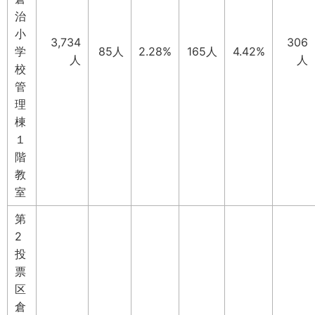
治
小
3,734
306
学
85人
2.28%
165人
4.42%
人
人
校
管
理
棟
１
階
教
室
第
2
投
票
区
倉