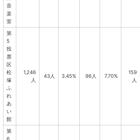
音
楽
室
第
5
投
票
区
松
1,246
159
43人
3.45%
96人
7.70%
塚
人
人
ふ
れ
あ
い
館
第
6