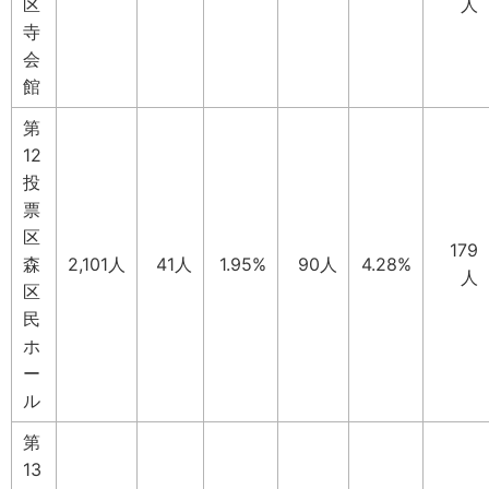
区
人
寺
会
館
第
12
投
票
区
179
森
2,101人
41人
1.95%
90人
4.28%
人
区
民
ホ
ー
ル
第
13