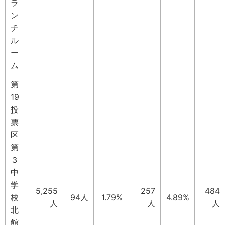
ラ
ン
チ
ル
ー
ム
第
19
投
票
区
第
３
中
学
5,255
257
484
校
94人
1.79%
4.89%
人
人
人
北
館