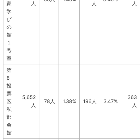
家
人
人
人
学
び
の
館
１
号
室
第
8
投
票
5,652
363
区
78人
1.38%
196人
3.47%
人
人
私
部
会
館