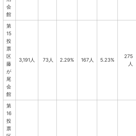
会
館
第
15
投
票
区
275
3,191人
73人
2.29%
167人
5.23%
藤
人
が
尾
会
館
第
16
投
票
区