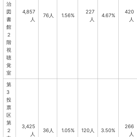
治
図
4,857
227
420
76人
1.56%
4.67%
書
人
人
人
館
２
階
視
聴
覚
室
第
3
投
票
区
第
3,425
266
２
36人
1.05%
120人
3.50%
人
人