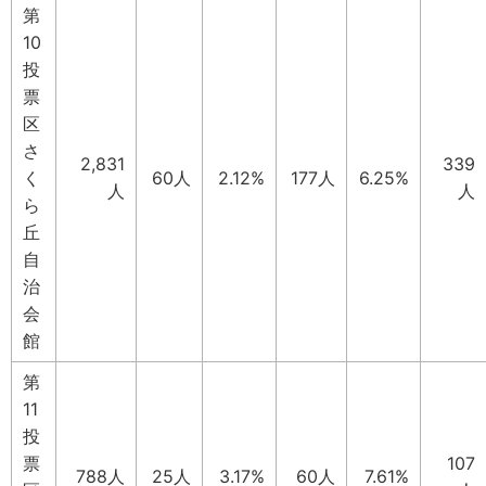
第
10
投
票
区
さ
2,831
339
く
60人
2.12%
177人
6.25%
人
人
ら
丘
自
治
会
館
第
11
投
票
107
788人
25人
3.17%
60人
7.61%