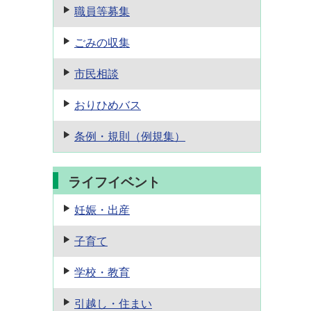
職員等募集
ごみの収集
市民相談
おりひめバス
条例・規則
（例規集）
ライフイベント
妊娠・出産
子育て
学校・教育
引越し・住まい