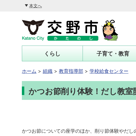
本文へ
くらし
子育て・教育
ホーム
組織
教育指導部
学校給食センター
かつお節削り体験！だし教室
かつお節についての座学のほか、削り節体験やだし