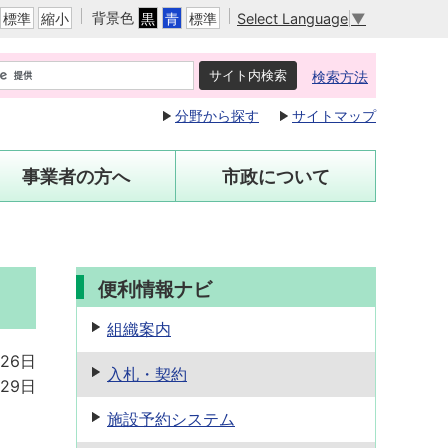
背景色
Select Language
▼
標準
縮小
黒
青
標準
検索方法
分野から探す
サイトマップ
事業者の方へ
市政について
便利情報ナビ
組織案内
26日
入札・契約
29日
施設予約
システム