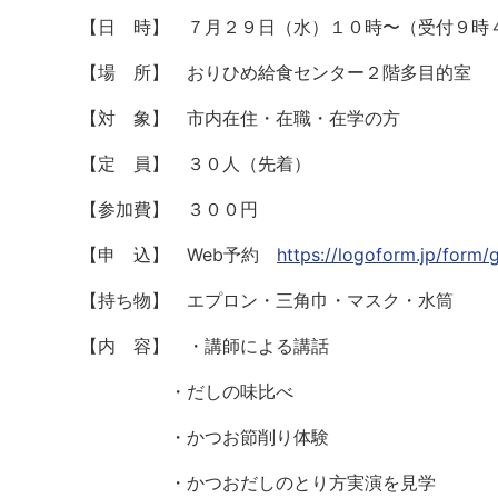
【日 時】 ７月２９日（水）１０時〜（受付９時
【場 所】 おりひめ給食センター２階多目的室
【対 象】 市内在住・在職・在学の方
【定 員】 ３０人（先着）
【参加費】 ３００円
【申 込】 Web予約
https://logoform.jp/form
【持ち物】 エプロン・三角巾・マスク・水筒
【内 容】 ・講師による講話
・だしの味比べ
・かつお節削り体験
・かつおだしのとり方実演を見学