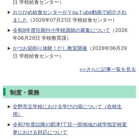
日
学校給食センター
）
おりひめ給食センターがＹouＴube動画で紹介され
ました
（
2026年07月21日
学校給食センター
）
令和9年度任期付小学校講師の募集について
（
2026
年06月29日
学校教育課
）
かつお節削り体験！だし教室開催
（
2026年06月29
日
学校給食センター
）
>>さらに記事一覧を見る
制度・業務
交野市立学校における学びの場について（在校生
用）
令和7年度以降の郡津1丁目一部地域の就学指定校変
更における対応について