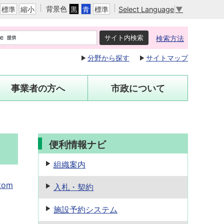
背景色
Select Language
▼
標準
縮小
黒
青
標準
検索方法
分野から探す
サイトマップ
事業者の方へ
市政について
便利情報ナビ
組織案内
tom
入札・契約
施設予約
システム