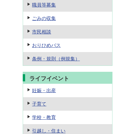
職員等募集
ごみの収集
市民相談
おりひめバス
条例・規則
（例規集）
ライフイベント
妊娠・出産
子育て
学校・教育
引越し・住まい