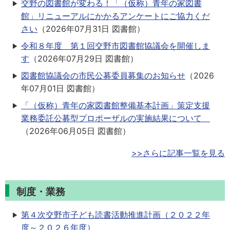
交野の図書館が変わる！「（仮称）青年の家図書
館」リニューアルにかかるアンケートにご協力くだ
さい
（
2026年07月31日
図書館
）
令和８年度 第１回交野市図書館協議会を開催しま
す
（
2026年07月29日
図書館
）
図書館協議会の市民公募委員募集のお知らせ
（
2026
年07月01日
図書館
）
「（仮称）青年の家図書館整備基本計画」策定支援
業務委託公募型プロポーザルの実施結果について
（
2026年06月05日
図書館
）
>>さらに記事一覧を見る
制度・業務
第４次交野市子ども読書活動推進計画（２０２２年
度～２０２６年度）