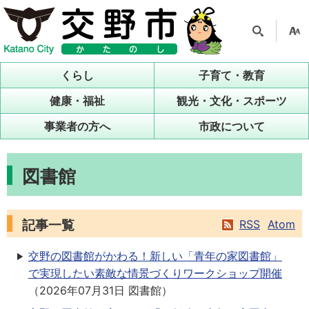
検索
支援
ツー
くらし
子育て・教育
ル
健康・福祉
観光・文化・スポーツ
事業者の方へ
市政について
図書館
記事一覧
RSS
Atom
交野の図書館がかわる！新しい「青年の家図書館」
で実現したい素敵な情景づくりワークショップ開催
（
2026年07月31日
図書館
）