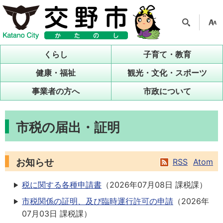
検索
支援
ツー
くらし
子育て・教育
ル
健康・福祉
観光・文化・スポーツ
事業者の方へ
市政について
市税の届出・証明
お知らせ
RSS
Atom
税に関する各種申請書
（
2026年07月08日
課税課
）
市税関係の証明、及び臨時運行許可の申請
（
2026年
07月03日
課税課
）