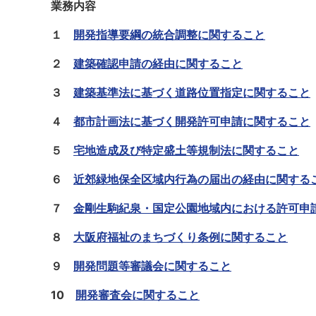
業務内容
１
開発指導要綱の統合調整に関すること
２
建築確認申請の経由に関すること
３
建築基準法に基づく道路位置指定に関すること
４
都市計画法に基づく開発許可申請に関すること
５
宅地造成及び特定盛土等規制法に関すること
６
近郊緑地保全区域内行為の届出の経由に関する
７
金剛生駒紀泉・国定公園地域内における許可申
８
大阪府福祉のまちづくり条例に関すること
９
開発問題等審議会に関すること
10
開発審査会に関すること