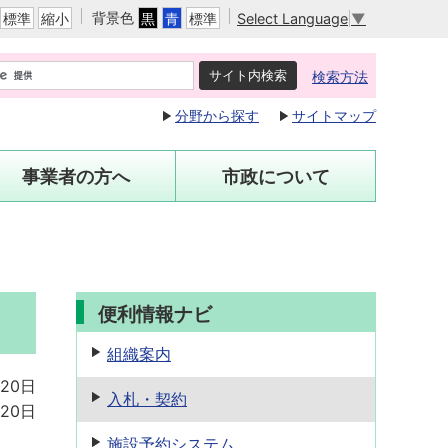
背景色
Select Language
▼
標準
縮小
黒
青
標準
検索方法
分野から探す
サイトマップ
事業者の方へ
市政について
便利情報ナビ
組織案内
月20日
入札・契約
月20日
施設予約
システム