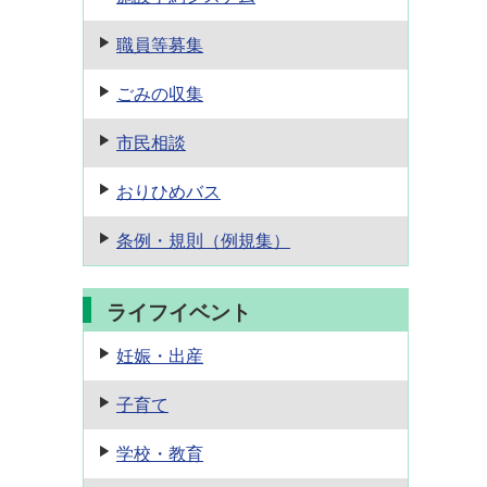
職員等募集
ごみの収集
市民相談
おりひめバス
条例・規則
（例規集）
ライフイベント
妊娠・出産
子育て
学校・教育