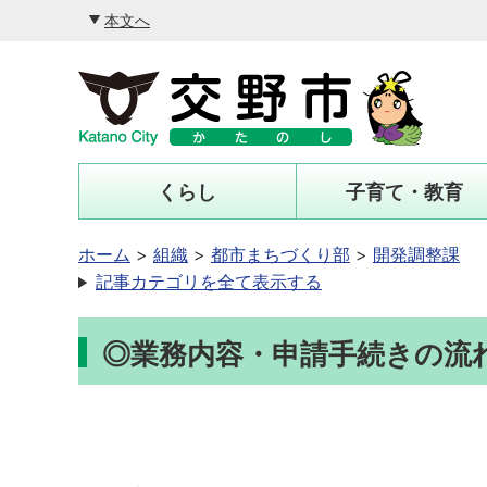
本文へ
くらし
子育て・教育
ホーム
組織
都市まちづくり部
開発調整課
記事カテゴリを全て表示する
◎業務内容・申請手続きの流