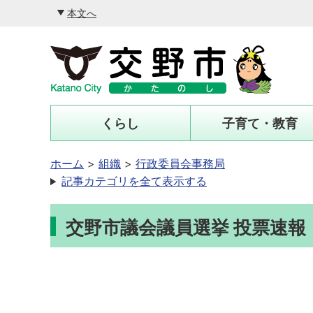
本文へ
くらし
子育て・教育
ホーム
組織
行政委員会事務局
記事カテゴリを全て表示する
交野市議会議員選挙 投票速報