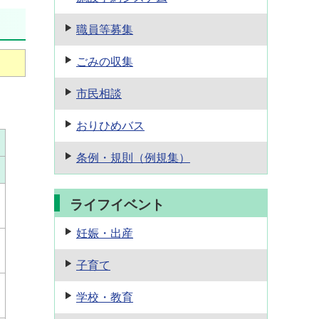
職員等募集
ごみの収集
市民相談
おりひめバス
条例・規則
（例規集）
ライフイベント
妊娠・出産
子育て
学校・教育