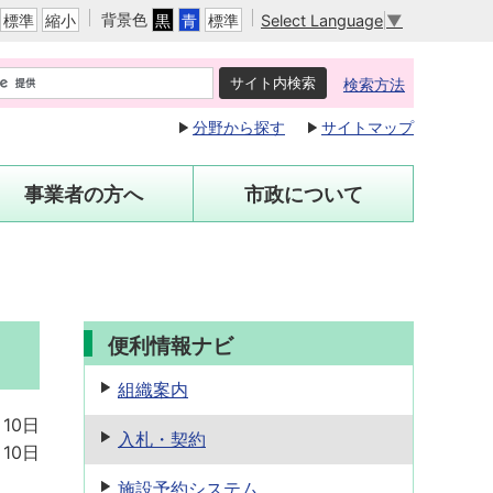
背景色
Select Language
▼
標準
縮小
黒
青
標準
検索方法
分野から探す
サイトマップ
事業者の方へ
市政について
便利情報ナビ
組織案内
月10日
入札・契約
月10日
施設予約
システム