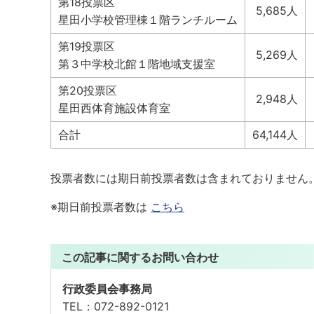
第18投票区
5,685人
星田小学校管理棟１階ランチルーム
第19投票区
5,269人
第３中学校北館１階地域支援室
第20投票区
2,948人
星田西体育施設体育室
合計
64,144人
投票者数には期日前投票者数は含まれておりません
※期日前投票者数は
こちら
この記事に関するお問い合わせ
行政委員会事務局
TEL：
072-892-0121