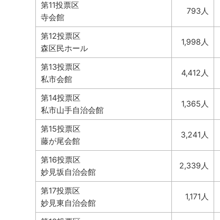
第11投票区
793人
寺会館
第12投票区
1,998人
森区民ホール
第13投票区
4,412人
私市会館
第14投票区
1,365人
私市山手自治会館
第15投票区
3,241人
藤が尾会館
第16投票区
2,339人
妙見坂自治会館
第17投票区
1,171人
妙見東自治会館