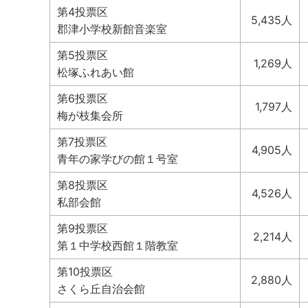
第4投票区
5,435人
郡津小学校新館音楽室
第5投票区
1,269人
松塚ふれあい館
第6投票区
1,797人
梅が枝集会所
第7投票区
4,905人
青年の家学びの館１号室
第8投票区
4,526人
私部会館
第9投票区
2,214人
第１中学校西館１階教室
第10投票区
2,880人
さくら丘自治会館