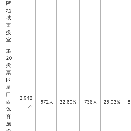
階
地
域
支
援
室
第
20
投
票
区
星
田
2,948
西
672人
22.80%
738人
25.03%
8
人
体
育
施
設