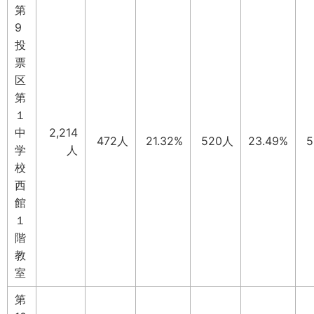
第
9
投
票
区
第
１
中
2,214
472人
21.32%
520人
23.49%
学
人
校
西
館
１
階
教
室
第