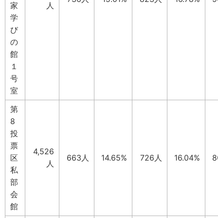
家
人
学
び
の
館
１
号
室
第
8
投
票
4,526
区
663人
14.65%
726人
16.04%
8
人
私
部
会
館