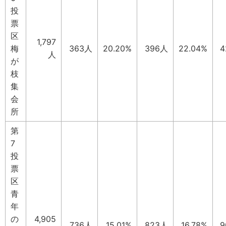
投
票
区
1,797
梅
363人
20.20%
396人
22.04%
4
人
が
枝
集
会
所
第
7
投
票
区
青
年
の
4,905
736人
15.01%
823人
16.78%
9