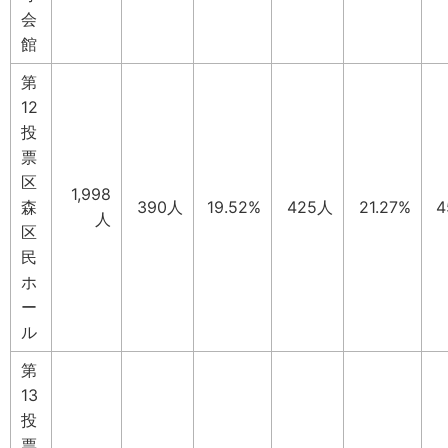
会
館
第
12
投
票
区
1,998
森
390人
19.52%
425人
21.27%
4
人
区
民
ホ
ー
ル
第
13
投
票