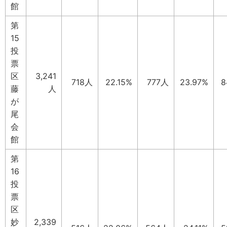
館
第
15
投
票
区
3,241
718人
22.15%
777人
23.97%
8
藤
人
が
尾
会
館
第
16
投
票
区
妙
2,339