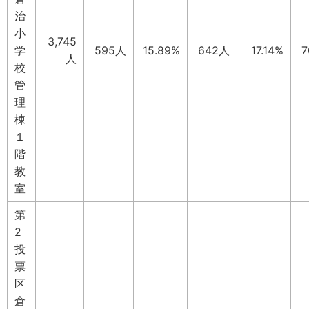
治
小
3,745
学
595人
15.89%
642人
17.14%
人
校
管
理
棟
１
階
教
室
第
2
投
票
区
倉