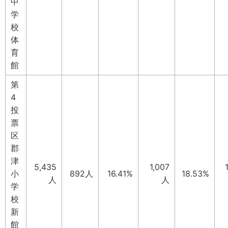
中
学
校
体
育
館
第
4
投
票
区
郡
津
5,435
1,007
小
892人
16.41%
18.53%
人
人
学
校
新
館