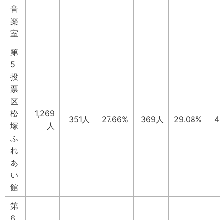
音
楽
室
第
5
投
票
区
松
1,269
351人
27.66%
369人
29.08%
4
塚
人
ふ
れ
あ
い
館
第
6