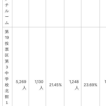
チ
ル
ー
ム
第
19
投
票
区
第
３
中
学
5,269
1,130
1,248
校
21.45%
23.69%
人
人
人
北
館
１