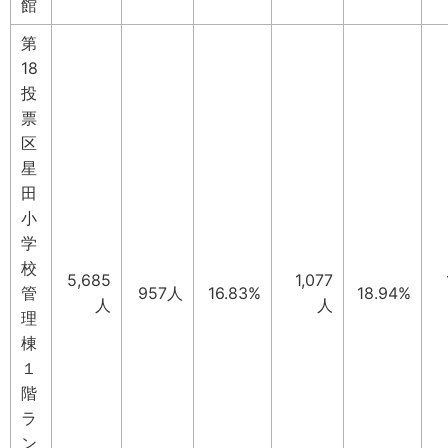
館
第
18
投
票
区
星
田
小
学
校
5,685
1,077
管
957人
16.83%
18.94%
人
人
理
棟
１
階
ラ
ン