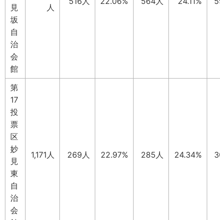
516人
22.06%
564人
24.11%
5
見
人
坂
自
治
会
館
第
17
投
票
区
妙
1,171人
269人
22.97%
285人
24.34%
3
見
東
自
治
会